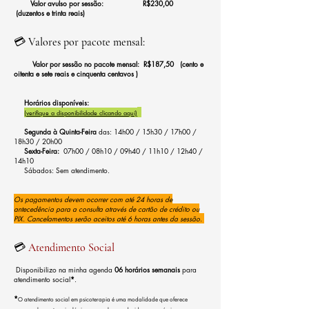
Valor avulso por sessão: R$230,00
(duzentos e trinta reais)
💳
Valores por pacote mensal:
Valor por sessão no pacote mensal: R$187,50 (cento e
oitenta e sete reais e cinquenta centavos )
Horários disponíveis:
(verifique a disponibilidade clicando aqui)
Segunda à Quinta-Feira
das: 14h00 / 15h30 / 17h00 /
18h30 / 20h00
Sexta-Feira:
07h00 / 08h10 / 09h40 / 11h10 / 12h40 /
14h10
Sábados: Sem atendimento.
Os pagamentos devem ocorrer com até 24 horas de
antecedência para a consulta através de cartão de crédito ou
PIX. Cancelamentos serão aceitos até 6 horas antes da sessão.
💳
Atendimento Social
Disponibilizo na minha agenda
06 horários semanais
para
atendimento social
*
.
*
O atendimento social em psicoterapia é uma modalidade que oferece