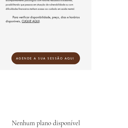
acompanhamento psicológico com valores reduzidos e acessíveis,
possibilitando que pessoas em situação de vulnerabilidade ou com
dificuldades financeiras tenham acesso ao cuidado em saúde mental.
Para verificar disponibilidade, preço, dias e horários
disponíveis,
CLIQUE AQUI
.
AGENDE A SUA SESSÃO AQUI
Nenhum plano disponível